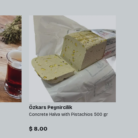
Özkars Peynircilik
Özkars
Concrete Halva with Pistachios 500 gr
Antriko
$ 8.00
$ 7.5