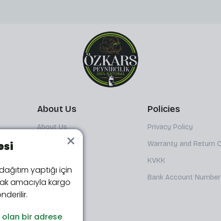
About Us
Policies
About Us
Privacy Policy
Contact
Warranty and Return C
esi
FAQ
KVKK
 dağıtım yaptığı için
Blog
Bank Account Number
tmak amacıyla kargo
derilir.
ı olan bir adrese