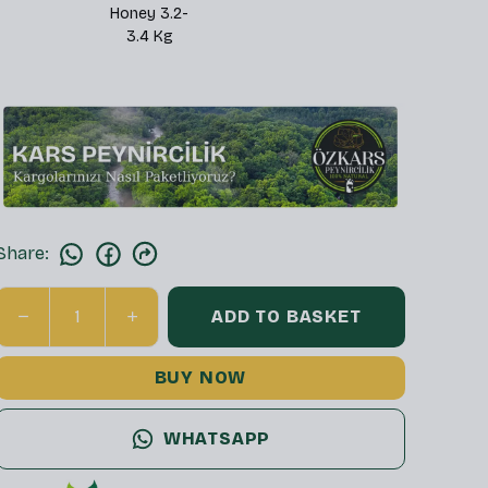
Honey 3.2-
(Analyzed)
KARS
3.4 Kg
8
Share
:
ADD TO BASKET
BUY NOW
WHATSAPP