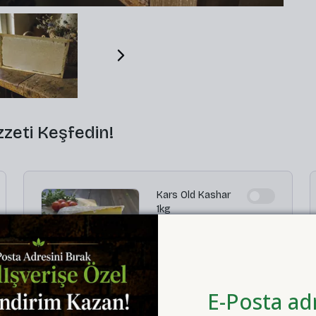
zeti Keşfedin!
Kars Old Kashar
1kg
%
10
$ 14.00
$ 12.60
Adet
E-Posta adr