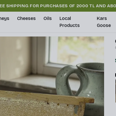
EE SHIPPING FOR PURCHASES OF 2000 TL AND AB
neys
Cheeses
Oils
Local
Kars
Products
Goose
ım
Geographically
Deli Bal
Bee Bread
Special
Comb H
Indicated
400gr
(perga) 100 gr
Honey Pollen
1100-120