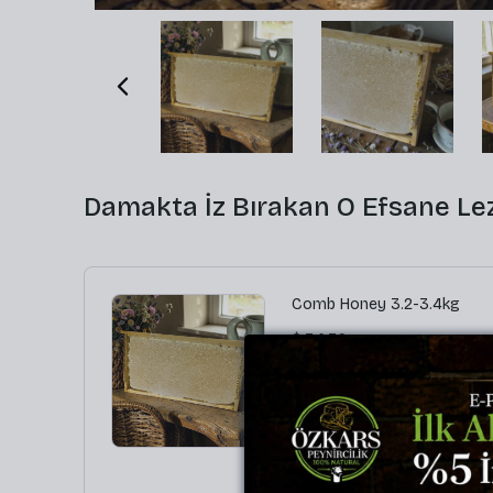
Damakta İz Bırakan O Efsane Lez
Comb Honey 3.2-3.4kg
$ 34.70