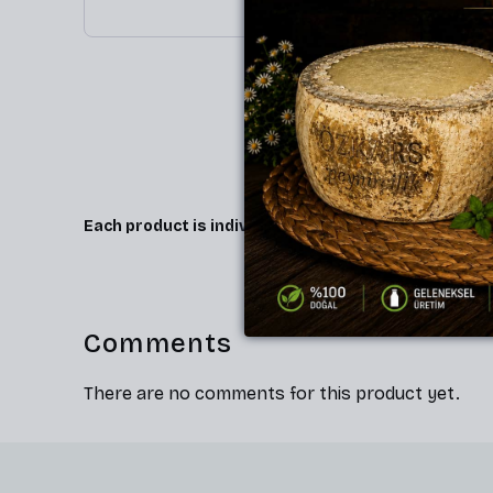
Each product is individually vacuum-packaged in s
Comments
There are no comments for this product yet.