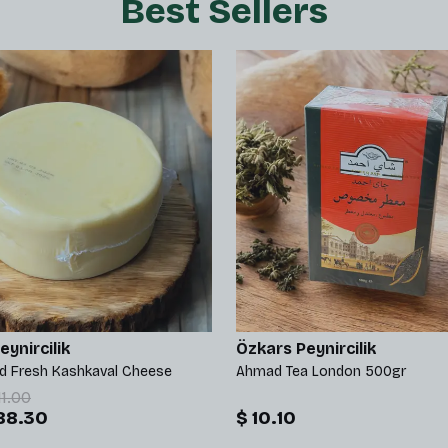
Best Sellers
ynircilik
Özkars Peynircilik
ed Fresh Kashkaval Cheese
Ahmad Tea London 500gr
11.00
88.30
$ 10.10