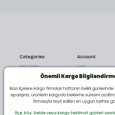
Categories
Account
Kars Honey
Login
Kars Goose
Sign Up
Önemli Kargo Bilgilendirm
Kars Cheese
Order Tracking
Bazı ilçelere kargo firmaları haftanın belirli günlerinde
Local Products
Forgot My Password
siparişiniz, ürünlerin kargoda bekleme süresini azal
firmasıyla teyit edilen en uygun tarihte gön
Kars Oil Products
İlçe, köy, belde veya kargo teslimat günleri sınırl
We use cookies in accordance with legal