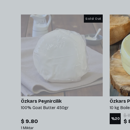
Sold Out
Özkars Peynircilik
Özkars Pe
Fresh Iceberg Cheese with Black Cumin 500g
100% Goat Butter 450gr
10 kg Boil
$ 1
%
20
$ 9.80
$ 
1 Miktar