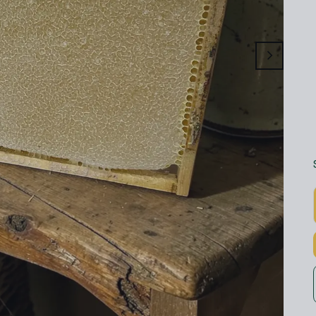
Kars Honey
100gr
460 gr