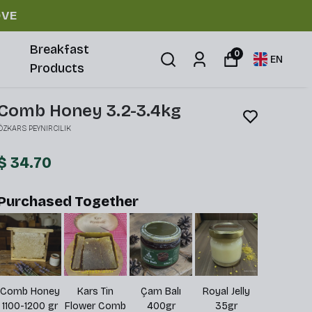
OVE
Breakfast
0
EN
Products
Comb Honey 3.2-3.4kg
ÖZKARS PEYNIRCILIK
$ 34.70
Purchased Together
oney
Kars Tin
Çam Balı
Royal Jelly
Kars Flower
GEOG
0 gr
Flower Comb
400gr
35gr
Honey 500gr
IMP