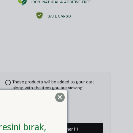
100% NATURAL & ADDITIVE-FREE
SAFE CARGO
These products will be added to your cart
along with the item you are viewing!
Total
$ 34.70
esini bırak,
Add to Cart Together (1)