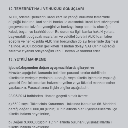
12. TEMERRÜT HALİ VE HUKUKİ SONUÇLARI
ALICI, ödeme işlemlerini kredi kartı ile yaptığı durumda temerrüde
düştüğü takdirde, kart sahibi banka ile arasındaki kredi kartı sözleşmesi
çerçevesinde faiz ödeyeceğini ve bankaya karşı sorumlu olacağını
kabul, beyan ve taahhüt eder. Bu durumda ilgili banka hukuki yollara
başvurabilir; doğacak masrafları ve vekâlet ücretini ALICI’dan talep
edebilir ve her koşulda ALICI’nın borcundan dolayı temerrüde düşmesi
halinde, ALICI, borcun gecikmeli ifasından dolayı SATICI’nın uğradığı
zarar ve ziyanını ödeyeceğini kabul, beyan ve taahhüt eder
13. YETKİLİ MAHKEME
İşbu sözleşmeden doğan uyuşmazlıklarda şikayet ve
itirazlar,
aşağıdaki kanunda belirtilen parasal sınırlar dâhilinde
tüketicinin yerleşim yerinin bulunduğu veya tüketici işleminin yapıldığı
yerdeki tüketici sorunları hakem heyetine veya tüketici mahkemesine
yapılacaktır. Parasal sınıra ilişkin bilgiler aşağıdadır:
28/05/2014 tarihinden itibaren geçerli olmak üzere:
a)
6502 sayılı Tüketicinin Korunması Hakkında Kanun’un 68. Maddesi
gereği değeri 2.000,00 (ikibin) TL’nin altında olan uyuşmazlıklarda ilçe
tüketici hakem heyetlerine,
b) Değeri 3.000,00(üçbin)TL’ nin altında bulunan uyuşmazlıklarda il
tüketici hakem heyetlerine,