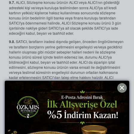
9.7.
ALICI, Sözleşme konusu ürünün ALICI veya ALICI’nın gösterdiği
adresteki kişi ve/veya kuruluşa tesliminden sonra ALICI'ya ait kredi
kartının yetkisiz kişilerce haksız kullanılması sonucunda sözleşme
konusu ürün bedelinin ilgili banka veya finans kuruluşu tarafından
SATICI'ya ödenmemesi halinde, ALICI Sözleşme konusu ürünü 3 gün
içerisinde nakliye gideri SATICI’ya ait olacak şekilde SATICI’ya iade
edeceğini kabul, beyan ve taahhüt eder.
9.8.
SATICI, tarafların iradesi dışında gelişen, önceden öngörülemeyen
ve tarafların borçlarını yerine getirmesini engelleyici ve/veya geciktirici
hallerin oluşması gibi mücbir sebepler halleri nedeni ile sözleşme
konusu ürünü süresi içinde teslim edemez ise, durumu ALICI'ya
bildireceğini kabul, beyan ve taahhüt eder. ALICI da siparişin iptal
edilmesini, sözleşme konusu ürünün varsa emsali ile değiştirilmesini
ve/veya teslimat süresinin engelleyici durumun ortadan kalkmasına
kadar ertelenmesini SATICI’dan talep etme hakkını haizdir. ALICI
tarafından siparişin iptal edilmesi halinde ALICI’nın nakit ile yaptığı
ödemelerde, ürün tutarı 14 gün içinde kendisine nakden ve defaten
ödenir. ALICI’nın kredi kartı ile yaptığı ödemelerde ise, ürün tutarı,
siparişin ALICI tarafından iptal edilmesinden sonra 14 gün içerisinde
ilgili bankaya iade edilir. ALICI, SATICI tarafından kredi kartına iade
edilen tutarın banka tarafından ALICI hesabına yansıtılmasına ilişkin
ortalama sürecin 2 ile 3 haftayı bulabileceğini, bu tutarın bankaya
iadesinden sonra ALICI’nın hesaplarına yansıması halinin tamamen
banka işlem süreci ile ilgili olduğundan, ALICI, olası gecikmeler için
SATICI’yı sorumlu tutamayacağını kabul, beyan ve taahhüt eder.