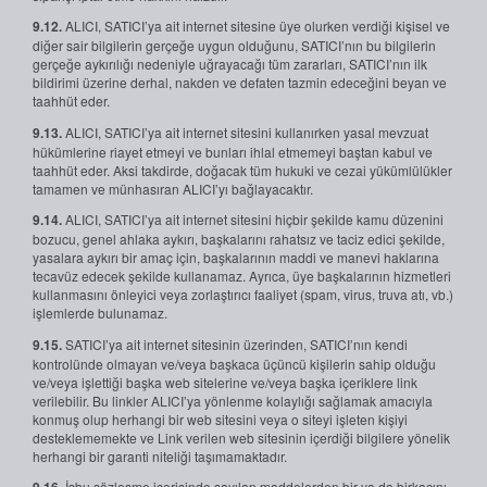
9.12.
ALICI, SATICI’ya ait internet sitesine üye olurken verdiği kişisel ve
diğer sair bilgilerin gerçeğe uygun olduğunu, SATICI’nın bu bilgilerin
gerçeğe aykırılığı nedeniyle uğrayacağı tüm zararları, SATICI’nın ilk
bildirimi üzerine derhal, nakden ve defaten tazmin edeceğini beyan ve
taahhüt eder.
9.13.
ALICI, SATICI’ya ait internet sitesini kullanırken yasal mevzuat
hükümlerine riayet etmeyi ve bunları ihlal etmemeyi baştan kabul ve
taahhüt eder. Aksi takdirde, doğacak tüm hukuki ve cezai yükümlülükler
tamamen ve münhasıran ALICI’yı bağlayacaktır.
9.14.
ALICI, SATICI’ya ait internet sitesini hiçbir şekilde kamu düzenini
bozucu, genel ahlaka aykırı, başkalarını rahatsız ve taciz edici şekilde,
yasalara aykırı bir amaç için, başkalarının maddi ve manevi haklarına
tecavüz edecek şekilde kullanamaz. Ayrıca, üye başkalarının hizmetleri
kullanmasını önleyici veya zorlaştırıcı faaliyet (spam, virus, truva atı, vb.)
işlemlerde bulunamaz.
9.15.
SATICI’ya ait internet sitesinin üzerinden, SATICI’nın kendi
kontrolünde olmayan ve/veya başkaca üçüncü kişilerin sahip olduğu
ve/veya işlettiği başka web sitelerine ve/veya başka içeriklere link
verilebilir. Bu linkler ALICI’ya yönlenme kolaylığı sağlamak amacıyla
konmuş olup herhangi bir web sitesini veya o siteyi işleten kişiyi
desteklememekte ve Link verilen web sitesinin içerdiği bilgilere yönelik
herhangi bir garanti niteliği taşımamaktadır.
İşbu sözleşme içerisinde sayılan maddelerden bir ya da birkaçını