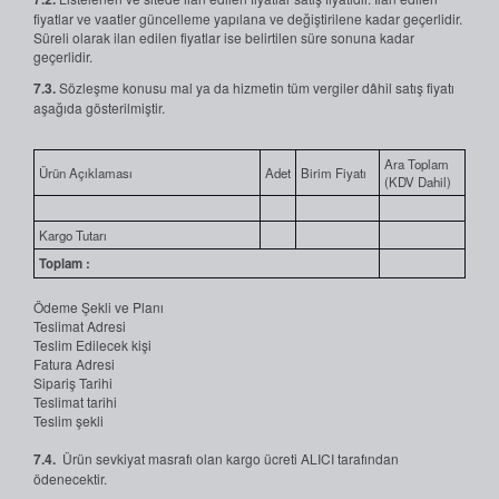
fiyatlar ve vaatler güncelleme yapılana ve değiştirilene kadar geçerlidir.
Süreli olarak ilan edilen fiyatlar ise belirtilen süre sonuna kadar
geçerlidir.
7.3.
Sözleşme konusu mal ya da hizmetin tüm vergiler dâhil satış fiyatı
aşağıda gösterilmiştir.
Ara Toplam
Ürün Açıklaması
Adet
Birim Fiyatı
(KDV Dahil)
Kargo Tutarı
Toplam :
Ödeme Şekli ve Planı
Teslimat Adresi
Teslim Edilecek kişi
Fatura Adresi
Sipariş Tarihi
Teslimat tarihi
Teslim şekli
7.4.
Ürün sevkiyat masrafı olan kargo ücreti ALICI tarafından
ödenecektir.