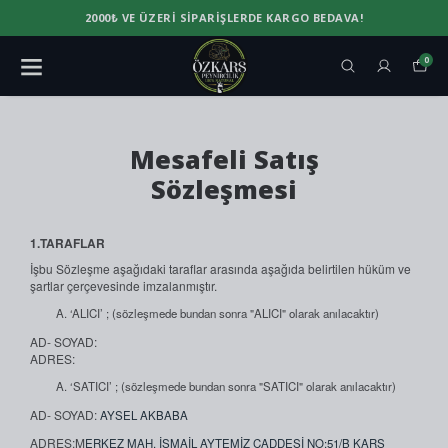
2000₺ VE ÜZERI SIPARIŞLERDE KARGO BEDAVA!
0
Mesafeli Satış
Sözleşmesi
1.TARAFLAR
İşbu Sözleşme aşağıdaki taraflar arasında aşağıda belirtilen hüküm ve
şartlar çerçevesinde imzalanmıştır.
‘ALICI’ ; (sözleşmede bundan sonra "ALICI" olarak anılacaktır)
AD- SOYAD:
ADRES:
‘SATICI’ ; (sözleşmede bundan sonra "SATICI" olarak anılacaktır)
AD- SOYAD:
AYSEL AKBABA
ADRES:M
ERKEZ MAH. İSMAİL AYTEMİZ CADDESİ NO:51/B KARS