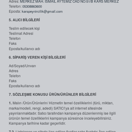
Adres:
MERKEZ MAH. İSMAİL AYTEMİZ CAD NO:51/B KARS MERKEZ
Telefon:
05308863600
Eposta:
karspeynircilik@gmail.com
5. ALICI BİLGİLERİ
Teslim edilecek kişi
Teslimat Adresi
Telefon
Faks
Eposta/kullanıcı adı
6. SİPARİŞ VEREN KİŞİ BİLGİLERİ
Ad/Soyad/Unvan
Adres
Telefon
Faks
Eposta/kullanıcı adı
7. SÖZLEŞME KONUSU ÜRÜN/ÜRÜNLER BİLGİLERİ
1.
Malın /Ürün/Ürünlerin/ Hizmetin temel özelliklerini (türü, miktarı,
marka/modeli, rengi, adedi) SATICI’ya ait internet sitesinde
yayınlanmaktadır. Satıcı tarafından kampanya düzenlenmiş ise ilgili
ürünün temel özelliklerini kampanya süresince inceleyebilirsiniz.
Kampanya tarihine kadar geçerlidir.
7.2.
Listelenen ve sitede ilan edilen fiyatlar satış fiyatıdır. İlan edilen