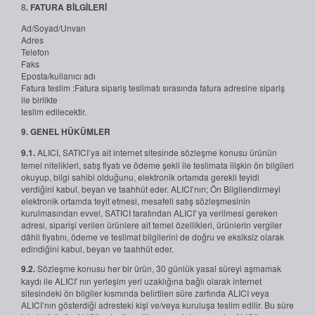
8
. FATURA BİLGİLERİ
Ad/Soyad/Unvan
Adres
Telefon
Faks
Eposta/kullanıcı adı
Fatura teslim :Fatura sipariş teslimatı sırasında fatura adresine sipariş
ile birlikte
teslim edilecektir.
9. GENEL HÜKÜMLER
9.1.
ALICI, SATICI’ya ait internet sitesinde sözleşme konusu ürünün
temel nitelikleri, satış fiyatı ve ödeme şekli ile teslimata ilişkin ön bilgileri
okuyup, bilgi sahibi olduğunu, elektronik ortamda gerekli teyidi
verdiğini kabul, beyan ve taahhüt eder. ALICI’nın; Ön Bilgilendirmeyi
elektronik ortamda teyit etmesi, mesafeli satış sözleşmesinin
kurulmasından evvel, SATICI tarafından ALICI' ya verilmesi gereken
adresi, siparişi verilen ürünlere ait temel özellikleri, ürünlerin vergiler
dâhil fiyatını, ödeme ve teslimat bilgilerini de doğru ve eksiksiz olarak
edindiğini kabul, beyan ve taahhüt eder.
9.2.
Sözleşme konusu her bir ürün, 30 günlük yasal süreyi aşmamak
kaydı ile ALICI' nın yerleşim yeri uzaklığına bağlı olarak internet
sitesindeki ön bilgiler kısmında belirtilen süre zarfında ALICI veya
ALICI’nın gösterdiği adresteki kişi ve/veya kuruluşa teslim edilir. Bu süre