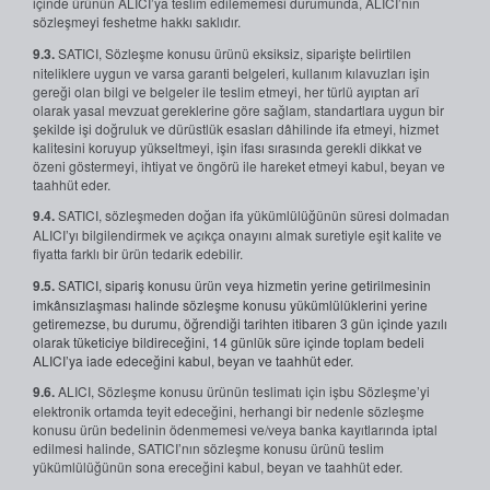
içinde ürünün ALICI’ya teslim edilememesi durumunda, ALICI’nın
sözleşmeyi feshetme hakkı saklıdır.
9.3.
SATICI, Sözleşme konusu ürünü eksiksiz, siparişte belirtilen
niteliklere uygun ve varsa garanti belgeleri, kullanım kılavuzları işin
gereği olan bilgi ve belgeler ile teslim etmeyi, her türlü ayıptan arî
olarak yasal mevzuat gereklerine göre sağlam, standartlara uygun bir
şekilde işi doğruluk ve dürüstlük esasları dâhilinde ifa etmeyi, hizmet
kalitesini koruyup yükseltmeyi, işin ifası sırasında gerekli dikkat ve
özeni göstermeyi, ihtiyat ve öngörü ile hareket etmeyi kabul, beyan ve
taahhüt eder.
9.4.
SATICI, sözleşmeden doğan ifa yükümlülüğünün süresi dolmadan
ALICI’yı bilgilendirmek ve açıkça onayını almak suretiyle eşit kalite ve
fiyatta farklı bir ürün tedarik edebilir.
9.5.
SATICI, sipariş konusu ürün veya hizmetin yerine getirilmesinin
imkânsızlaşması halinde sözleşme konusu yükümlülüklerini yerine
getiremezse, bu durumu, öğrendiği tarihten itibaren 3 gün içinde yazılı
olarak tüketiciye bildireceğini, 14 günlük süre içinde toplam bedeli
ALICI’ya iade edeceğini kabul, beyan ve taahhüt eder.
9.6.
ALICI, Sözleşme konusu ürünün teslimatı için işbu Sözleşme’yi
elektronik ortamda teyit edeceğini, herhangi bir nedenle sözleşme
konusu ürün bedelinin ödenmemesi ve/veya banka kayıtlarında iptal
edilmesi halinde, SATICI’nın sözleşme konusu ürünü teslim
yükümlülüğünün sona ereceğini kabul, beyan ve taahhüt eder.