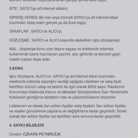
SİTE : SATICI’ya ait internet sitesini,
SİPARİŞ VEREN: Bir mal veya hizmeti SATICI’ya ait internet sitesi
üzerinden talep eden gerçek ya da tüzel kişiyi,
TARAFLAR : SATICI ve ALICI’yı,
SÖZLEŞME : SATICI ve ALICI arasında akdedilen işbu sözleşmeyi,
MAL : Alışverişe konu olan taşınır eşyayı ve elektronik ortamda
kullanılmak üzere hazırlanan yazılım, ses, görüntü ve benzeri gayri
maddi malları ifade eder.
3.KONU
İşbu Sözleşme, ALICI’nın, SATICI’ya ait internet sitesi üzerinden
elektronik ortamda siparişini verdiği aşağıda nitelikleri ve satış fiyatı
belirtilen ürünün satışı ve teslimi ile ilgili olarak 6502 sayılı Tüketicinin
Korunması Hakkında Kanun ve Mesafeli Sözleşmelere Dair Yönetmelik
hükümleri gereğince tarafların hak ve yükümlülüklerini düzenler.
Listelenen ve sitede ilan edilen fiyatlar satış fiyatıdır. İlan edilen fiyatlar
ve vaatler güncelleme yapılana ve değiştirilene kadar geçerlidir. Süreli
olarak ilan edilen fiyatlar ise belirtilen süre sonuna kadar geçerlidir.
4. SATICI BİLGİLERİ
Ünvanı:
ÖZKARS PEYNİRCİLİK