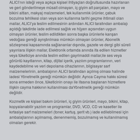
ALICI’nın isteği veya açıkça kişisel ihtiyaçları doğrultusunda hazırlanan
ve geri gönderilmeye müsait olmayan, iç giyim alt parçaları, mayo ve
bikini altları, makyaj malzemeleri, tek kullanımlık ürünler, çabuk
bozulma tehlikesi olan veya son kullanma tarihi geçme ihtimali olan
mallar, ALICI’ya teslim edilmesinin ardından ALICI tarafından ambalajı
açıldığı takdirde iade edilmesi sağlık ve hijyen açısından uygun
olmayan ürünler, teslim edildikten sonra başka ürünlerle karışan
vedoğası gereği ayrıştırılması mümkün olmayan ürünler, Abonelik
sözleşmesi kapsamında sağlananlar dışında, gazete ve dergi gibi süreli
yayınlara ilişkin mallar, Elektronik ortamda anında ifa edilen hizmetler
veya tüketiciye anında teslim edilen gayrimaddi mallar,ile ses veya
görüntü kayıtlarının, kitap, dijital içerik, yazılım programlarının, veri
kaydedebilme ve veri depolama cihazlarının, bilgisayar sarf
malzemelerinin, ambalajının ALICI tarafından açılmış olması halinde
iadesi Yönetmelik gereği mümkün değildir. Ayrıca Cayma hakkı süresi
sona ermeden önce, tüketicinin onayı ile ifasına başlanan hizmetlere
ilişkin cayma hakkının kullanılması daYönetmelik gereği mümkün
değildir.
Kozmetik ve kişisel bakım ürünleri, iç giyim ürünleri, mayo, bikini, kitap,
kopyalanabilir yazılım ve programlar, DVD, VCD, CD ve kasetler ile
kırtasiye sarf malzemeleri (toner, kartuş, şerit vb.) iade edilebilmesi için
ambalajlarının açılmamış, denenmemiş, bozulmamış ve kullanılmamış
olmaları gerekir.