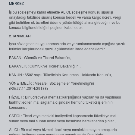
MERKEZ
İş bu sözleşmeyi kabul etmekle ALICI, sözleşme konusu siparişi
onayladığı takdirde sipariş konusu bedeli ve varsa kargo ücreti, vergi
gibi belirtilen ek ücretleri ödeme yükümlülüğü altına gireceğini ve bu
konuda bilgilendirildiğini peşinen kabul eder.
2.TANIMLAR
İşbu sözleşmenin uygulanmasında ve yorumlanmasında aşağıda yazılı
terimler karşılarındaki yazılı açıklamaları ifade edeceklerdir.
BAKAN : Gümrük ve Ticaret Bakanı’nı,
BAKANLIK : Gümrük ve Ticaret Bakanlığı’nı,
KANUN : 6502 sayılı Tüketicinin Korunması Hakkında Kanun’u,
YÖNETMELİK : Mesafeli Sözleşmeler Yönetmeliği’ni
(RG:27.11.2014/29188)
HİZMET : Bir ücret veya menfaat karşılığında yapılan ya da yapılması
taahhüt edilen mal sağlama dışındaki her türlü tüketici işleminin
konusunu ,
SATICI : Ticari veya mesleki faaliyetleri kapsamında tüketiciye mal
sunan veya mal sunan adına veya hesabına hareket eden şirketi,
ALICI : Bir mal veya hizmeti ticari veya mesleki olmayan amaçlarla
edinen, kullanan veya yararlanan gerçek ya da tüzel kişiyi,