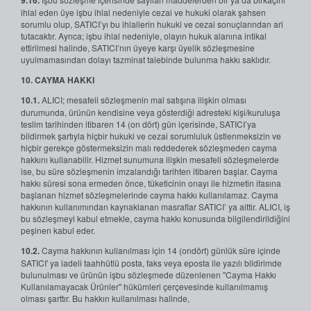
9.16.
ihlal eden üye işbu ihlal nedeniyle cezai ve hukuki olarak şahsen
sorumlu olup, SATICI’yı bu ihlallerin hukuki ve cezai sonuçlarından ari
tutacaktır. Ayrıca; işbu ihlal nedeniyle, olayın hukuk alanına intikal
ettirilmesi halinde, SATICI’nın üyeye karşı üyelik sözleşmesine
uyulmamasından dolayı tazminat talebinde bulunma hakkı saklıdır.
10. CAYMA HAKKI
10.1.
ALICI; mesafeli sözleşmenin mal satışına ilişkin olması
durumunda, ürünün kendisine veya gösterdiği adresteki kişi/kuruluşa
teslim tarihinden itibaren 14 (on dört) gün içerisinde, SATICI’ya
bildirmek şartıyla hiçbir hukuki ve cezai sorumluluk üstlenmeksizin ve
hiçbir gerekçe göstermeksizin malı reddederek sözleşmeden cayma
hakkını kullanabilir. Hizmet sunumuna ilişkin mesafeli sözleşmelerde
ise, bu süre sözleşmenin imzalandığı tarihten itibaren başlar. Cayma
hakkı süresi sona ermeden önce, tüketicinin onayı ile hizmetin ifasına
başlanan hizmet sözleşmelerinde cayma hakkı kullanılamaz. Cayma
hakkının kullanımından kaynaklanan masraflar SATICI’ ya aittir. ALICI, iş
bu sözleşmeyi kabul etmekle, cayma hakkı konusunda bilgilendirildiğini
peşinen kabul eder.
10.2.
Cayma hakkının kullanılması için 14 (ondört) günlük süre içinde
SATICI' ya iadeli taahhütlü posta, faks veya eposta ile yazılı bildirimde
bulunulması ve ürünün işbu sözleşmede düzenlenen "Cayma Hakkı
Kullanılamayacak Ürünler" hükümleri çerçevesinde kullanılmamış
olması şarttır. Bu hakkın kullanılması halinde,