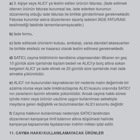
a)
3. kişiye veya ALICI’ ya teslim edilen ürünün faturası, (İade edilmek
istenen ürünün faturası kurumsal ise, iade ederken kurumun
düzenlemiş olduğu iade faturası ile birlikte gönderilmesi gerekmektedir.
Faturası kurumlar adına düzenlenen sipariş iadeleri İADE FATURASI
kesilmediği takdirde tamamlanamayacaktır.)
b)
İade formu,
c)
İade edilecek ürünlerin kutusu, ambalajı, varsa standart aksesuarları
ile birlikte eksiksiz ve hasarsız olarak teslim edilmesi gerekmektedir.
d)
SATICI, cayma bildiriminin kendisine ulaşmasından itibaren en geç
10 günlük süre içerisinde toplam bedeli ve ALICI’yı borç altına sokan
belgeleri ALICI’ ya iade etmek ve 20 günlük süre içerisinde malı iade
almakla yükümlüdür.
e)
ALICI’ nın kusurundan kaynaklanan bir nedenle malın değerinde bir
azalma olursa veya iade imkânsızlaşırsa ALICI kusuru oranında SATICI’
nın zararlarını tazmin etmekle yükümlüdür. Ancak cayma hakkı süresi
içinde malın veya ürünün usulüne uygun kullanılması sebebiyle
meydana gelen değişiklik ve bozulmalardan ALICI sorumlu değildir.
f)
Cayma hakkının kullanılması nedeniyle SATICI tarafından
düzenlenen kampanya limit tutarının altına düşülmesi halinde
kampanya kapsamında faydalanılan indirim miktarı iptal edilir.
11. CAYMA HAKKI KULLANILAMAYACAK ÜRÜNLER