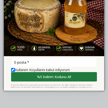
Kullanışlı ambalajı sayesinde kolayca dilimlenir, saklanır
ve uzun süre tüketilebilir.
AYIN ÜRÜNÜNE ÖZEL FIRSAT
560₺ yerine sadece 475
₺
475₺
%15 İndirim
560₺
SEPETE EKLE
Kullanım Koşullarını kabul ediyorum
%5 İndirim Kodunu Al!
Katkı maddesi içermez
Soğuk zincir ile güvenli teslimat
2000₺ üzeri ücretsiz kargo
E-posta adresinizi girerek pazarlama ve tanıtım ile ilgili iletişim almayı kabul
edersiniz ve Gizlilik Politikamızı okuduğunuzu ve kabul ettiğinizi onaylarsınız.