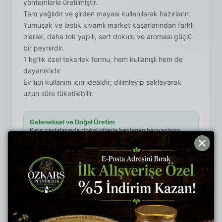
yöntemlerle üretilmiştir.
Tam yağlıdır ve şirden mayası kullanılarak hazırlanır.
Yumuşak ve lastik kıvamlı market kaşarlarından farklı
olarak, daha tok yapılı, sert dokulu ve aroması güçlü
bir peynirdir.
1 kg’lık özel tekerlek formu, hem kullanışlı hem de
dayanıklıdır.
Ev tipi kullanım için idealdir; dilimleyip saklayarak
uzun süre tüketilebilir.
Geleneksel ve Doğal Üretim
Kars yaylalarında doğal otlarla beslenen hayvanların
sütünden, şirden mayasıyla üretilir.
Tok Doku, Güçlü Aroma
Market kaşarlarından farklı olarak daha sert dokulu,
dolgun yapılı ve yoğun lezzetlidir.
1 KG Vakumlu Tekerlek Formu