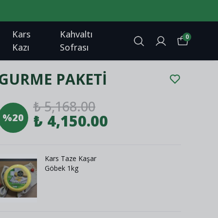
Kars
Kahvaltı
0
Kazı
Sofrası
GURME PAKETİ
₺ 5,168.00
%
20
₺ 4,150.00
Kars Taze Kaşar
Göbek 1kg