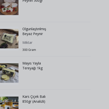
Peyniri 500gr
Olgunlaştırılmış
Beyaz Peynir
Miktar
300 Gram
Mayıs Yayla
Tereyağı 1kg
Kars Çiçek Balı
850gr (Analizli)