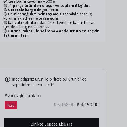
✔️ Kars Dana Kavurma – 500 gr
🟡
11 parça üründen oluşur ve toplam 6 kg’dır.
🟡
Ücretsiz kargo
ile gönderilir.
🟡 Ürünler
soğuk zincir taşıma sistemiyle
, tazeliği
korunarak adresine teslim edilir.
🟡 Kahvaltı sofralarından özel davetlere kadar her an
için ideal bir gurme seçkisi.
🟡
Gurme Paketi ile sofrana Anadolu’nun en seçkin
tatlarını taşı!
İncelediğiniz ürün ile birlikte bu ürünler de
sepetinize eklenecektir!
Avantajlı Toplam
₺ 5,168.00
₺ 4,150.00
%
20
Birlikte Sepete Ekle (1)