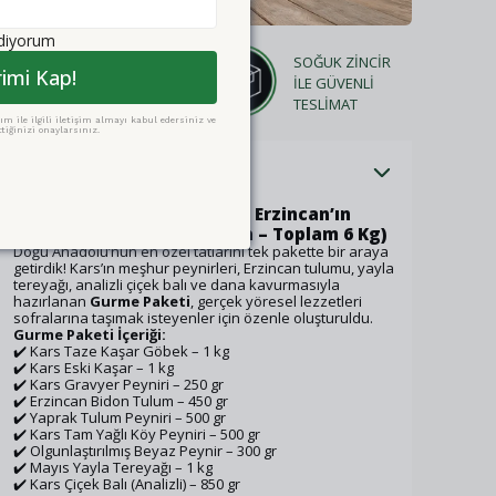
ediyorum
SOĞUK ZİNCİR
DOĞAL &
rimi Kap!
İLE GÜVENLİ
KATKISIZ
TESLİMAT
m ile ilgili iletişim almayı kabul edersiniz ve
tiğinizi onaylarsınız.
Ürün Açıklaması
🧀🍯
Gurme Paketi – Kars & Erzincan’ın
Seçkin Lezzetleri (11 Parça – Toplam 6 Kg)
Doğu Anadolu’nun en özel tatlarını tek pakette bir araya
getirdik! Kars’ın meşhur peynirleri, Erzincan tulumu, yayla
tereyağı, analizli çiçek balı ve dana kavurmasıyla
hazırlanan
Gurme Paketi
, gerçek yöresel lezzetleri
sofralarına taşımak isteyenler için özenle oluşturuldu.
Gurme Paketi İçeriği:
✔️ Kars Taze Kaşar Göbek – 1 kg
✔️ Kars Eski Kaşar – 1 kg
✔️ Kars Gravyer Peyniri – 250 gr
✔️ Erzincan Bidon Tulum – 450 gr
✔️ Yaprak Tulum Peyniri – 500 gr
✔️ Kars Tam Yağlı Köy Peyniri – 500 gr
✔️ Olgunlaştırılmış Beyaz Peynir – 300 gr
✔️ Mayıs Yayla Tereyağı – 1 kg
✔️ Kars Çiçek Balı (Analizli) – 850 gr