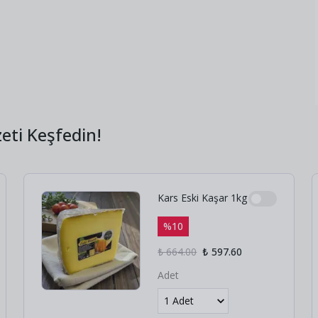
eti Keşfedin!
Kars Eski Kaşar 1kg
%
10
₺ 664.00
₺ 597.60
Adet