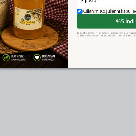
Kullanım Koşullarını kabul 
%5 İndi
E-posta adresinizi girerek pazarlama ve tanıtı
Gizlilik Politikamızı okuduğunuzu ve kabul et