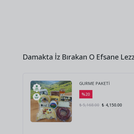
Damakta İz Bırakan O Efsane Lezz
GURME PAKETİ
%
20
₺ 5,168.00
₺ 4,150.00