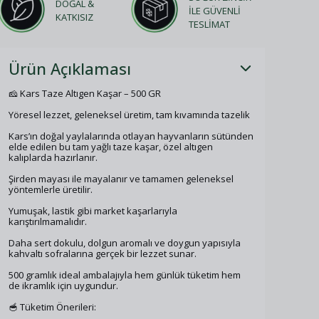
DOĞAL &
İLE GÜVENLİ
KATKISIZ
TESLİMAT
Ürün Açıklaması
🧀 Kars Taze Altıgen Kaşar – 500 GR
Yöresel lezzet, geleneksel üretim, tam kıvamında tazelik
Kars’ın doğal yaylalarında otlayan hayvanların sütünden
elde edilen bu tam yağlı taze kaşar, özel altıgen
kalıplarda hazırlanır.
Şirden mayası ile mayalanır ve tamamen geleneksel
yöntemlerle üretilir.
Yumuşak, lastik gibi market kaşarlarıyla
karıştırılmamalıdır.
Daha sert dokulu, dolgun aromalı ve doygun yapısıyla
kahvaltı sofralarına gerçek bir lezzet sunar.
500 gramlık ideal ambalajıyla hem günlük tüketim hem
de ikramlık için uygundur.
🥣 Tüketim Önerileri: