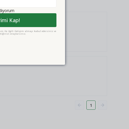
ediyorum
rimi Kap!
m ile ilgili iletişim almayı kabul edersiniz ve
tiğinizi onaylarsınız.
1