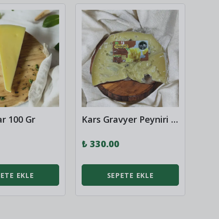
ar 100 Gr
Kars Gravyer Peyniri 250gr
₺ 330.00
₺ 4
ETE EKLE
SEPETE EKLE