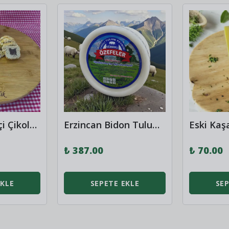
Dışı Susamlı İçi Çikolatalı Helva 500 Gr
Erzincan Bidon Tulum Peyniri 450 gr
Eski Kaş
₺ 387.00
₺ 70.00
EKLE
SEPETE EKLE
SEP