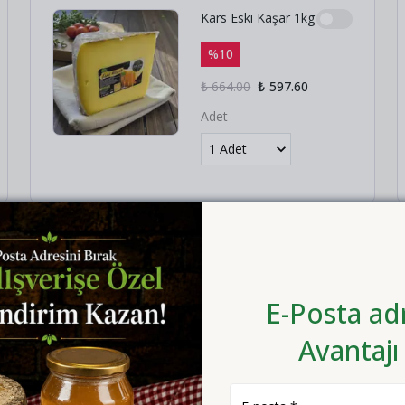
Kars Eski Kaşar 1kg
%
10
₺ 664.00
₺ 597.60
Adet
E-Posta adr
Avantajı