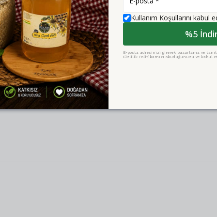
Kullanım Koşullarını kabul 
%5 İndi
E-posta adresinizi girerek pazarlama ve tanıtı
Gizlilik Politikamızı okuduğunuzu ve kabul et