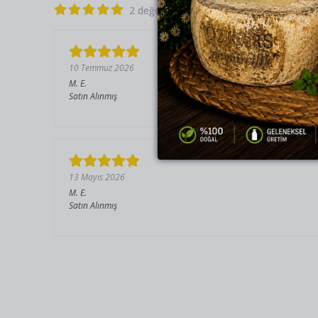
2 değerlendirmeye göre
10 Temmuz 2026
M.
E.
Satın Alınmış
13 Mayıs 2026
M.
E.
Satın Alınmış