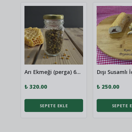
0gr
Arı Ekmeği (perga) 60 gr
₺ 320.00
₺ 250.00
SEPETE EKLE
SEPETE 