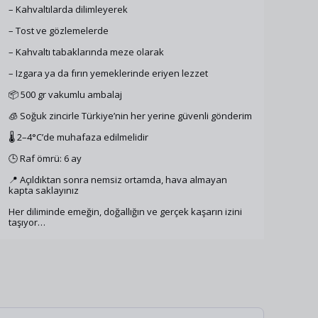
– Kahvaltılarda dilimleyerek
– Tost ve gözlemelerde
– Kahvaltı tabaklarında meze olarak
– Izgara ya da fırın yemeklerinde eriyen lezzet
📦 500 gr vakumlu ambalaj
🧊 Soğuk zincirle Türkiye’nin her yerine güvenli gönderim
🌡️ 2–4°C’de muhafaza edilmelidir
🕒 Raf ömrü: 6 ay
📍 Açıldıktan sonra nemsiz ortamda, hava almayan
kapta saklayınız
Her diliminde emeğin, doğallığın ve gerçek kaşarın izini
taşıyor…