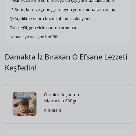
– Ekmek üzerine sürülerek ya da çay yanında tüketilebilir
📍 Serin, kuru ve güneş görmeyen yerde muhafaza ediniz
🕒 Açıldıktan sonra buzdolabında saklayınız
Tatlı değil, gerçek kuşburnu aroması.
Kahvaltıya yakışan hafiflik.
Damakta İz Bırakan O Efsane Lezzeti
Keşfedin!
Özkaleli Kuşburnu
Marmelatı 800gr
₺ 368.00