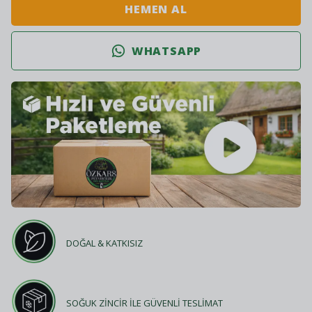
HEMEN AL
WHATSAPP
DOĞAL & KATKISIZ
SOĞUK ZİNCİR İLE GÜVENLİ TESLİMAT