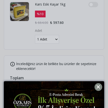
Kars Eski Kaşar 1kg
%
10
₺ 664.00
₺ 597.60
Adet
İncelediğiniz ürün ile birlikte bu ürünler de sepetinize
eklenecektir!
Toplam
₺ 368.00
Birlikte Sepete Ekle (1)