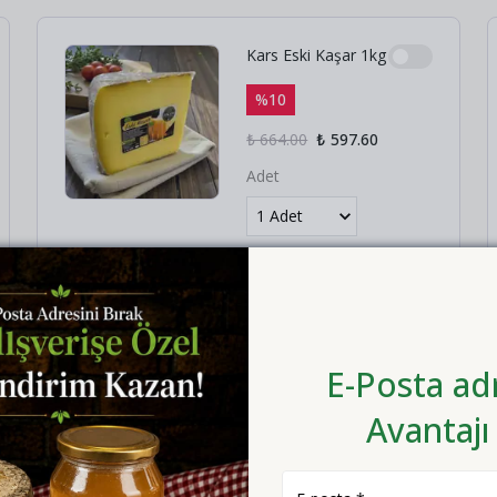
Kars Eski Kaşar 1kg
%
10
₺ 664.00
₺ 597.60
Adet
E-Posta adr
Avantajı