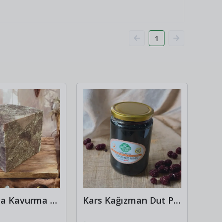
1
Kars Dana Kavurma 500gr
Kars Kağızman Dut Pekmezi 900gr