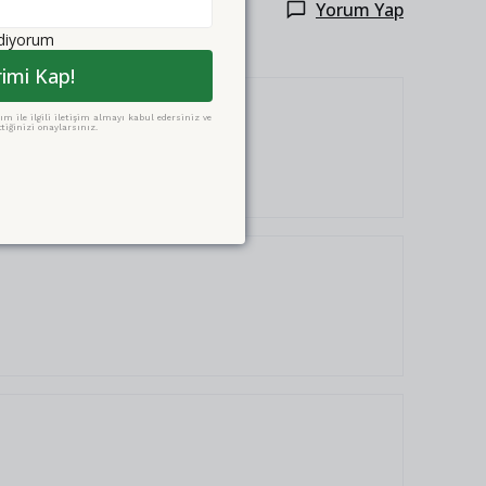
Yorum Yap
ediyorum
rimi Kap!
m ile ilgili iletişim almayı kabul edersiniz ve
tiğinizi onaylarsınız.