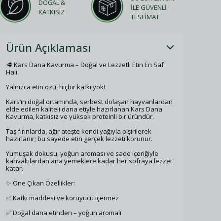
DOĞAL &
İLE GÜVENLİ
KATKISIZ
TESLİMAT
Ürün Açıklaması
🥩 Kars Dana Kavurma – Doğal ve Lezzetli Etin En Saf
Hali
Yalnızca etin özü, hiçbir katkı yok!
Kars’ın doğal ortamında, serbest dolaşan hayvanlardan
elde edilen kaliteli dana etiyle hazırlanan Kars Dana
Kavurma, katkısız ve yüksek proteinli bir üründür.
Taş fırınlarda, ağır ateşte kendi yağıyla pişirilerek
hazırlanır; bu sayede etin gerçek lezzeti korunur.
Yumuşak dokusu, yoğun aroması ve sade içeriğiyle
kahvaltılardan ana yemeklere kadar her sofraya lezzet
katar.
✨ Öne Çıkan Özellikler:
✅ Katkı maddesi ve koruyucu içermez
✅ Doğal dana etinden – yoğun aromalı