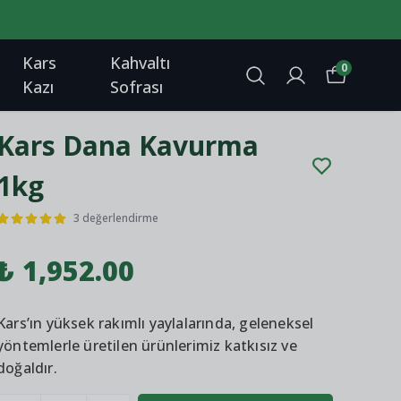
Kars
Kahvaltı
0
Kazı
Sofrası
Kars Dana Kavurma
1kg
3 değerlendirme
₺ 1,952.00
Kars’ın yüksek rakımlı yaylalarında, geleneksel
yöntemlerle üretilen ürünlerimiz katkısız ve
doğaldır.