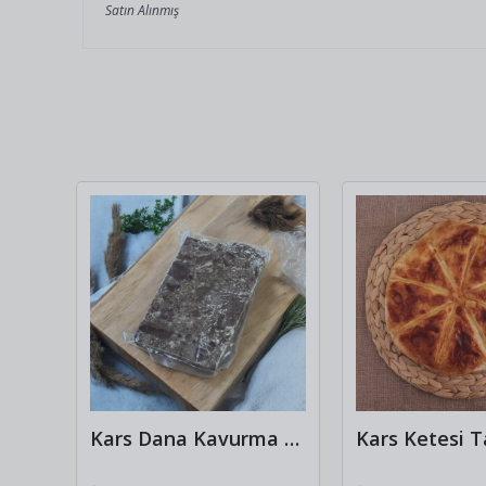
Satın Alınmış
Fıstıklı Dut Pestili 500-600gr
Kars Dana Kavurma 1kg
Kars Ketesi T