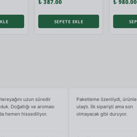
₺ 387.00
₺ 980.00
EKLE
SEPETE EKLE
SEP
 tereyağını uzun süredir
Paketleme özenliydi, ürünle
rduk. Doğallığı ve aroması
ulaştı. İlk siparişti ama son
da hemen hissediliyor.
olmayacak gibi duruyor.