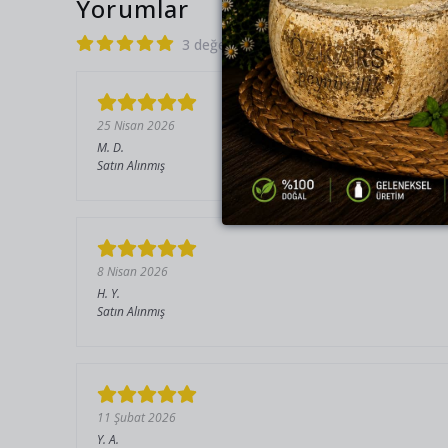
Yorumlar
3 değerlendirmeye göre
25 Nisan 2026
M.
D.
Satın Alınmış
8 Nisan 2026
H.
Y.
Satın Alınmış
11 Şubat 2026
Y.
A.