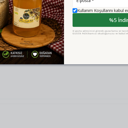
Kullanım Koşullarını kabul 
%5 İndi
E-posta adresinizi girerek pazarlama ve tanıtı
Gizlilik Politikamızı okuduğunuzu ve kabul et