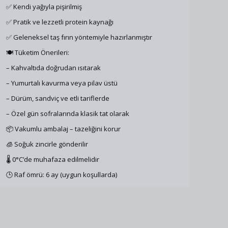
✅ Kendi yağıyla pişirilmiş
✅ Pratik ve lezzetli protein kaynağı
✅ Geleneksel taş fırın yöntemiyle hazırlanmıştır
🍽️ Tüketim Önerileri:
– Kahvaltıda doğrudan ısıtarak
– Yumurtalı kavurma veya pilav üstü
– Dürüm, sandviç ve etli tariflerde
– Özel gün sofralarında klasik tat olarak
📦 Vakumlu ambalaj – tazeliğini korur
🧊 Soğuk zincirle gönderilir
🌡️ 0°C’de muhafaza edilmelidir
🕒 Raf ömrü: 6 ay (uygun koşullarda)