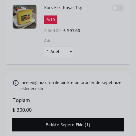
Kars Eski Kaşar 1kg
%
10
₺ 664.00
₺ 597.60
Adet
İncelediğiniz ürün ile birlikte bu ürünler de sepetinize
eklenecektir!
Toplam
₺ 300.00
Birlikte Sepete Ekle (1)