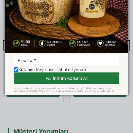
Göğermiş Çeçil 900 gr (lorlu)
Kara Hurma (Üvez) Çekirdekli 1kg
Kullanım Koşullarını kabul ediyorum
₺ 416.00
₺ 400.00
%5 İndirim Kodunu Al!
E-posta adresinizi girerek pazarlama ve tanıtım ile ilgili iletişim almayı kabul
SEPETE EKLE
SEPETE EKLE
edersiniz ve Gizlilik Politikamızı okuduğunuzu ve kabul ettiğinizi onaylarsınız.
Müşteri Yorumları