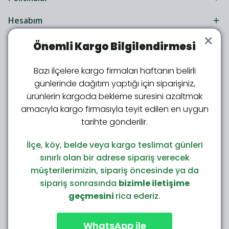
Hesabım
Önemli Kargo Bilgilendirmesi
Bazı ilçelere kargo firmaları haftanın belirli
günlerinde dağıtım yaptığı için siparişiniz,
ürünlerin kargoda bekleme süresini azaltmak
amacıyla kargo firmasıyla teyit edilen en uygun
Kars Peynircilik Ailesine Katıl!
tarihte gönderilir.
Kampanya ve sürprizlerden ilk sen haberdar ol
İlçe, köy, belde veya kargo teslimat günleri
sınırlı olan bir adrese sipariş verecek
Bize Katıl!
müşterilerimizin, sipariş öncesinde ya da
sipariş sonrasında
bizimle iletişime
geçmesini
rica ederiz.
Alışveriş deneyiminizi iyileştirmek için yasal
düzenlemelere uygun çerezler (cookies)
WhatsApp ile
kullanıyoruz. Detaylı bilgiye
Gizlilik ve Çerez