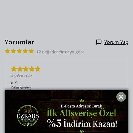
Yorumlar
Yorum Yap
12 değerlendirmeye göre
8 Şubat 2026
E.
K.
Satın Alınmış
Valla on numara paketleme on numara lezzet böyle
devam
6 Temmuz 2026