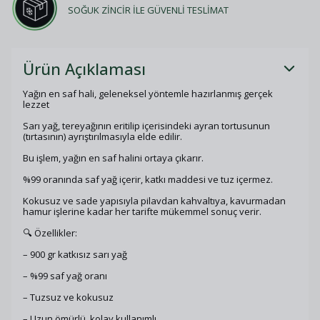
SOĞUK ZİNCİR İLE GÜVENLİ TESLİMAT
Ürün Açıklaması
Yağın en saf hali, geleneksel yöntemle hazırlanmış gerçek
lezzet
Sarı yağ, tereyağının eritilip içerisindeki ayran tortusunun
(tırtasının) ayrıştırılmasıyla elde edilir.
Bu işlem, yağın en saf halini ortaya çıkarır.
%99 oranında saf yağ içerir, katkı maddesi ve tuz içermez.
Kokusuz ve sade yapısıyla pilavdan kahvaltıya, kavurmadan
hamur işlerine kadar her tarifte mükemmel sonuç verir.
🔍 Özellikler:
– 900 gr katkısız sarı yağ
– %99 saf yağ oranı
– Tuzsuz ve kokusuz
– Uzun ömürlü, kolay kullanımlı