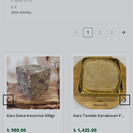
8 Nisan 2026
S.
Y.
Satın Alınmış
1
2
3
Kars Dana Kavurma 500gr
Kars Teneke Karakovan Petek bal 1.8-2 kg
₺ 980.00
₺ 1,425.00