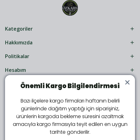
Kategoriler
Hakkımızda
Politikalar
Hesabım
Önemli Kargo Bilgilendirmesi
Bazı ilçelere kargo firmaları haftanın belirli
günlerinde dağıtım yaptığı için siparişiniz,
ürünlerin kargoda bekleme süresini azaltmak
amacıyla kargo firmasıyla teyit edilen en uygun
Kars Peynircilik Ailesine Katıl!
tarihte gönderilir.
Kampanya ve sürprizlerden ilk sen haberdar ol