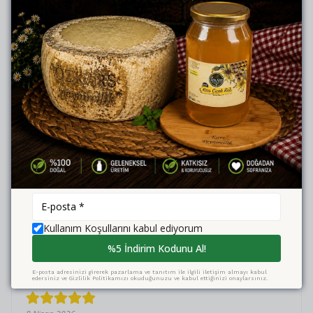
G.
T.
Satın Alınmış
13 Mayıs 2026
P.
Ç.
Satın Alınmış
24 Nisan 2026
Kullanım Koşullarını kabul ediyorum
F.
K.
Satın Alınmış
%5 İndirim Kodunu Al!
E-posta adresinizi girerek pazarlama ve tanıtım ile ilgili iletişim almayı kabul
edersiniz ve Gizlilik Politikamızı okuduğunuzu ve kabul ettiğinizi onaylarsınız.